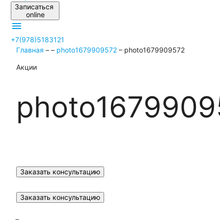
Записаться
online
menu
+7(978)5183121
Главная
–
–
photo1679909572
–
photo1679909572
Акции
photo1679909
Заказать консультацию
Заказать консультацию